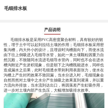
毛细排水板
产品说明
毛细排水板是采用PVC高密度聚合材料，具有较好的韧
性，埋于土中可以起到拉结土壤的作用；毛细排水板采用密
集沟槽，内大外小的设计，且埋设时沟槽面向下，而使水流
由下往上倒吸进入毛细导水管，如此一来土壤颗粒因重力自
然沉殿，不致随同水流进毛细导水管内，同时也不会在进水
槽沟附近产生淤积现象，但是朝下之沟槽既能进水，同样也
造成漏水之后果，此时毛细透水带则利用表面张力，使水在
沟槽上产生封闭效果不致回漏，当水分进入时，毛细现象会
自然而然对土壤中之水分产生抽吸之效果直到灌满，并以重
力流向外排放，当水流到达出口，将因落差产生虹吸作用，
进一步对土壤内部产生负压，大幅增加吸排水效率。